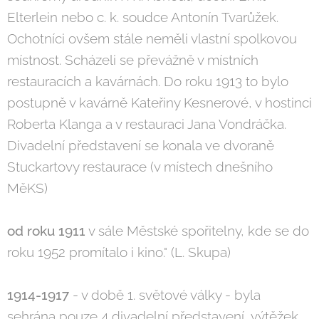
Elterlein nebo c. k. soudce Antonín Tvarůžek.
Ochotníci ovšem stále neměli vlastní spolkovou
místnost. Scházeli se převážně v místních
restauracích a kavárnách. Do roku 1913 to bylo
postupně v kavárně Kateřiny Kesnerové, v hostinci
Roberta Klanga a v restauraci Jana Vondráčka.
Divadelní představení se konala ve dvoraně
Stuckartovy restaurace (v místech dnešního
MěKS)
od roku 1911
v sále Městské spořitelny, kde se do
roku 1952 promítalo i kino." (L. Skupa)
1914-1917
- v době 1. světové války - byla
sehrána pouze 4 divadelní představení, výtěžek