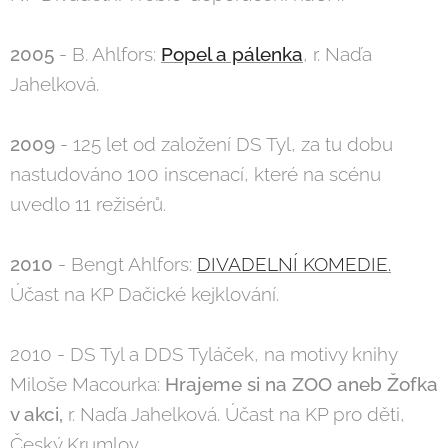
2005
- B. Ahlfors:
Popel a pálenka
, r. Naďa
Jahelková.
2009
- 125 let od založení DS Tyl, za tu dobu
nastudováno 100 inscenací, které na scénu
uvedlo 11 režisérů.
2010
- Bengt Ahlfors:
DIVADELNÍ KOMEDIE.
Účast na KP Dačické kejklování.
2010 - DS Tyl a DDS Tyláček, na motivy knihy
Miloše Macourka:
Hrajeme si na ZOO aneb Žofka
v akci,
r. Naďa Jahelková. Účast na KP pro děti,
Český Krumlov.