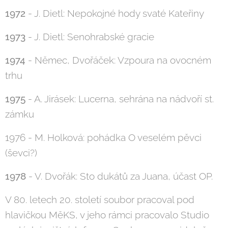
1972
- J. Dietl: Nepokojné hody svaté Kateřiny
1973
- J. Dietl: Senohrabské gracie
1974
- Němec, Dvořáček: Vzpoura na ovocném
trhu
1975
- A. Jirásek: Lucerna, sehrána na nádvoří st.
zámku
1976 - M. Holková: pohádka O veselém pěvci
(ševci?)
1978
- V. Dvořák: Sto dukátů za Juana, účast OP.
V 80. letech 20. století soubor pracoval pod
hlavičkou MěKS, v jeho rámci pracovalo Studio