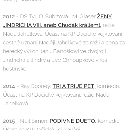
2012
- DS Tyl, O. Šubrtová , M. Glaser
ŽENY
JINDŘICHA VIII. aneb Chudák král(em),
režie
Naďa Jahelková. Účast na KP Dačické kejklování -
čestné uznání Naději Jahelkové za režii a cena za
herecký výkon Janu Bartoškovi ve dvojroli
Jindřicha a Jindry a Evě Chňoupkové v roli
hostinské.
2014
- Ray Cooney:
TŘI A TŘI JE PĚT
,
komedie.
Účast na KP Dačické kejklování. režie Naďa
Jahelková.
2015
- Neil Simon:
PODIVNÉ DUETO
,
komedie.
Účast na KP Dačické kejklování