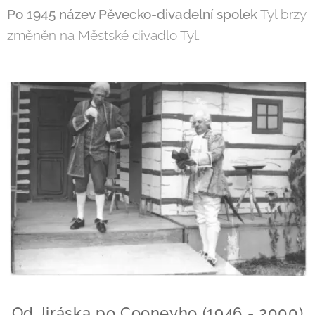
Po 1945 název Pěvecko-divadelní spolek
Tyl brzy
změněn na Městské divadlo Tyl.
Od Jiráska po Cooneyho (1946 - 2000)