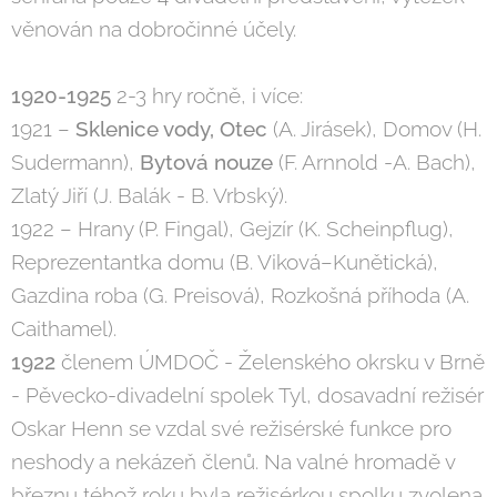
věnován na dobročinné účely.
1920-1925
2-3 hry ročně, i více:
1921 –
Sklenice vody, Otec
(A. Jirásek), Domov (H.
Sudermann),
Bytová nouze
(F. Arnnold -A. Bach),
Zlatý Jiří (J. Balák - B. Vrbský).
1922 – Hrany (P. Fingal), Gejzír (K. Scheinpflug),
Reprezentantka domu (B. Viková–Kunětická),
Gazdina roba (G. Preisová), Rozkošná příhoda (A.
Caithamel).
1922
členem ÚMDOČ - Želenského okrsku v Brně
- Pěvecko-divadelní spolek Tyl, dosavadní režisér
Oskar Henn se vzdal své režisérské funkce pro
neshody a nekázeň členů. Na valné hromadě v
březnu téhož roku byla režisérkou spolku zvolena