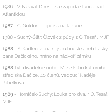
1986 - V. Nezval: Dnes ještě zapadá slunce nad
Atlantidou
1987
- C. Goldoni: Poprask na laguně
1988 - Suchý-Šlitr: Člověk z půdy, r. O. Tesař , MJF
1988
- S. Kadlec: Žena nejsou housle aneb Lásky
pana Dačického, hráno na nádvoří zámku
1988
Tyl, divadelní soubor Městského kulturního
střediska Dačice, 40 členů, vedoucí Naděje
Jahelková.
1989
- Horníček-Suchý: Louka pro dva, r. O. Tesař,
MJF