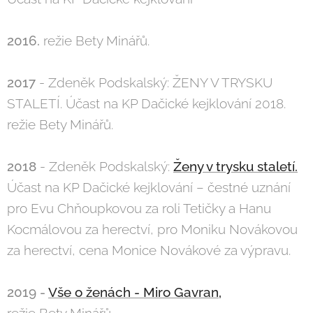
2016.
režie Bety Minářů.
2017
- Zdeněk Podskalský: ŽENY V TRYSKU
STALETÍ. Účast na KP Dačické kejklování 2018.
režie Bety Minářů.
2018
- Zdeněk Podskalský:
Ženy v trysku staletí.
Účast na KP Dačické kejklování – čestné uznání
pro Evu Chňoupkovou za roli Tetičky a Hanu
Kocmálovou za herectví, pro Moniku Novákovou
za herectví, cena Monice Novákové za výpravu.
2019 -
Vše o ženách - Miro Gavran,
režie Bety Minářů.