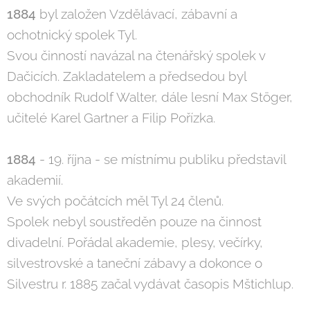
1884
byl založen Vzdělávací, zábavní a
ochotnický spolek Tyl.
Svou činností navázal na čtenářský spolek v
Dačicích. Zakladatelem a předsedou byl
obchodník Rudolf Walter, dále lesní Max Stöger,
učitelé Karel Gartner a Filip Pořízka.
1884
- 19. října - se místnímu publiku představil
akademií.
Ve svých počátcích měl Tyl 24 členů.
Spolek nebyl soustředěn pouze na činnost
divadelní. Pořádal akademie, plesy, večírky,
silvestrovské a taneční zábavy a dokonce o
Silvestru r. 1885 začal vydávat časopis Mštichlup.