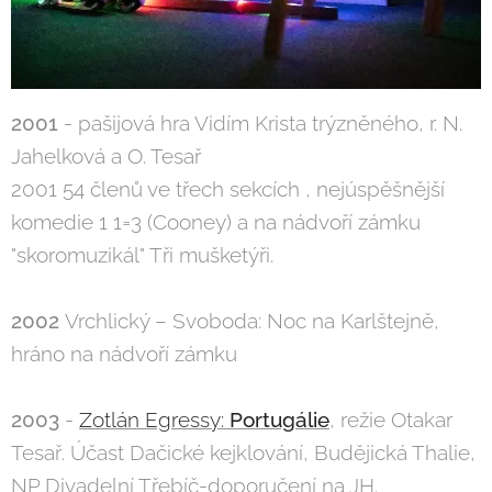
2001
- pašijová hra Vidím Krista trýzněného, r. N.
Jahelková a O. Tesař
2001 54 členů ve třech sekcích , nejúspěšnější
komedie 1 1=3 (Cooney) a na nádvoří zámku
"skoromuzikál" Tři mušketýři.
2002
Vrchlický – Svoboda: Noc na Karlštejně,
hráno na nádvoří zámku
2003
-
Zotlán Egressy:
Portugálie
, režie Otakar
Tesař. Účast Dačické kejklování, Budějická Thalie,
NP Divadelní Třebíč-doporučení na JH.