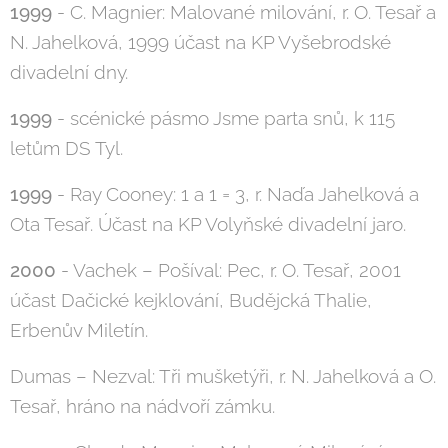
1999
- C. Magnier: Malované milování, r. O. Tesař a
N. Jahelková, 1999 účast na KP Vyšebrodské
divadelní dny.
1999
- scénické pásmo Jsme parta snů, k 115
letům DS Tyl.
1999
- Ray Cooney: 1 a 1 = 3, r. Naďa Jahelková a
Ota Tesař. Účast na KP Volyňské divadelní jaro.
2000
- Vachek – Pošíval: Pec, r. O. Tesař, 2001
účast Dačické kejklování, Budějcká Thalie,
Erbenův Miletín.
Dumas – Nezval: Tři mušketýři, r. N. Jahelková a O.
Tesař, hráno na nádvoří zámku.