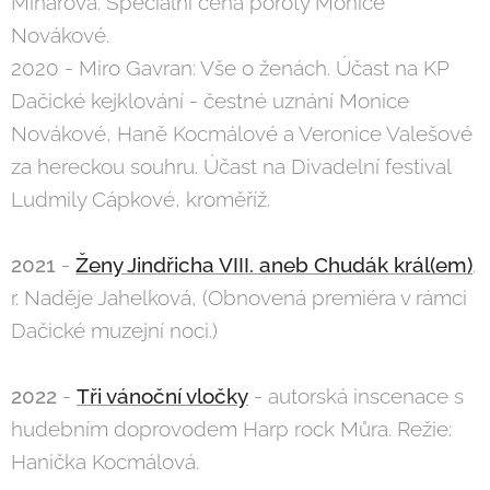
Minářová. Speciální cena poroty Monice
Novákové.
2020 - Miro Gavran: Vše o ženách. Účast na KP
Dačické kejklování - čestné uznání Monice
Novákové, Haně Kocmálové a Veronice Valešové
za hereckou souhru. Účast na Divadelní festival
Ludmily Cápkové, kroměříž.
2021
-
Ženy Jindřicha VIII. aneb Chudák král(em)
.
r. Naděje Jahelková, (Obnovená premiéra v rámci
Dačické muzejní noci.)
2022
-
Tři vánoční vločky
- autorská inscenace s
hudebním doprovodem Harp rock Můra. Režie:
Hanička Kocmálová.