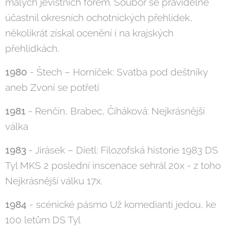
malých jevištních forem. Soubor se pravidelně
účastnil okresních ochotnických přehlídek,
několikrát získal ocenění i na krajských
přehlídkách.
1980
- Štech – Horníček: Svatba pod deštníky
aneb Zvoní se potřetí
1981
- Renčín, Brabec, Čiháková: Nejkrásnější
válka
1983
- Jirásek – Dietl: Filozofská historie 1983 DS
Tyl MKS 2 poslední inscenace sehrál 20x - z toho
Nejkrásnější válku 17x.
1984
- scénické pásmo Už komedianti jedou, ke
100 letům DS Tyl