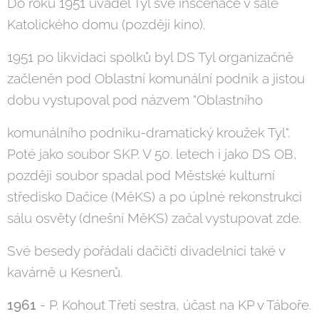
Do roku 1951 uváděl Tyl své inscenace v sále
Katolického domu (později kino).
1951 po likvidaci spolků byl DS Tyl organizačně
začleněn pod Oblastní komunální podnik a jistou
dobu vystupoval pod názvem "Oblastního
komunálního podniku-dramatický kroužek Tyl".
Poté jako soubor SKP. V 50. letech i jako DS OB,
později soubor spadal pod Městské kulturní
středisko Dačice (MěKS) a po úplné rekonstrukci
sálu osvěty (dnešní MěKS) začal vystupovat zde.
Své besedy pořádali dačičtí divadelníci také v
kavárně u Kesnerů.
1961
- P. Kohout Třetí sestra, účast na KP v Táboře.