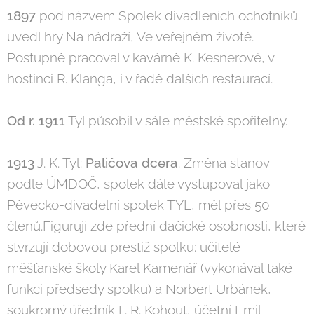
1897
pod názvem Spolek divadleních ochotníků
uvedl hry Na nádraží, Ve veřejném životě.
Postupně pracoval v kavárně K. Kesnerové, v
hostinci R. Klanga, i v řadě dalších restaurací.
Od r. 1911
Tyl působil v sále městské spořitelny.
1913
J. K. Tyl:
Paličova dcera
. Změna stanov
podle ÚMDOČ, spolek dále vystupoval jako
Pěvecko-divadelní spolek TYL, měl přes 50
členů.Figurují zde přední dačické osobnosti, které
stvrzují dobovou prestiž spolku: učitelé
měšťanské školy Karel Kamenář (vykonával také
funkci předsedy spolku) a Norbert Urbánek,
soukromý úředník F. R. Kohout, účetní Emil