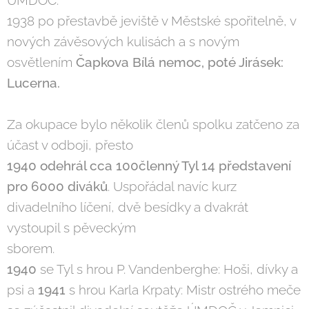
1938 po přestavbě jeviště v Městské spořitelně, v
nových závěsových kulisách a s novým
osvětlením
Čapkova Bílá nemoc, poté Jirásek:
Lucerna.
Za okupace bylo několik členů spolku zatčeno za
účast v odboji, přesto
1940 odehrál cca 100členný Tyl 14 představení
pro 6000 diváků
. Uspořádal navíc kurz
divadelního líčení, dvě besídky a dvakrát
vystoupil s pěveckým
sborem.
1940
se Tyl s hrou P. Vandenberghe: Hoši, dívky a
psi a
1941
s hrou Karla Krpaty: Mistr ostrého meče