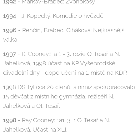
1992
- Markov-Brabec: Zvonokosy
1994
- J. Kopecký: Komedie o hvězdě
1996
- Renčín, Brabec, Čiháková: Nejkrásnější
válka
1997
- R. Cooney:1 a 1 = 3, režie O. Tesař a N.
Jahelková, 1998 účast na KP Vyšebrodské
divadelní dny - doporučení na 1. místě na KDP.
1998 DS Tyl cca 20 členů, s nimiž spolupracovalo
15 děvčat z místního gymnázia, režiséři N.
Jahelková a Ot. Tesař.
1998
- Ray Cooney: 1a1=3, r. O. Tesař a N.
Jahelková. Účast na XLI.