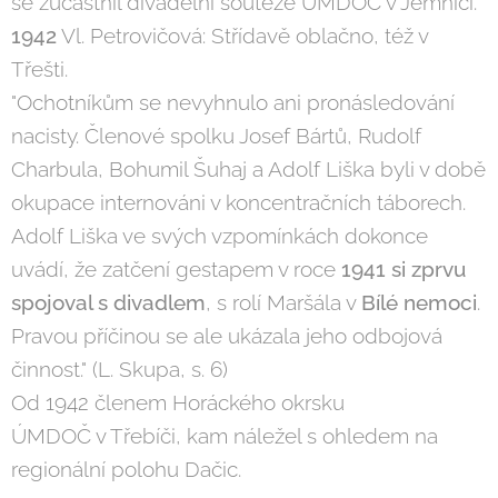
se zúčastnil divadelní soutěže ÚMDOČ v Jemnici.
1942
Vl. Petrovičová: Střídavě oblačno, též v
Třešti.
"Ochotníkům se nevyhnulo ani pronásledování
nacisty. Členové spolku Josef Bártů, Rudolf
Charbula, Bohumil Šuhaj a Adolf Liška byli v době
okupace internováni v koncentračních táborech.
Adolf Liška ve svých vzpomínkách dokonce
uvádí, že zatčení gestapem v roce
1941 si zprvu
spojoval s divadlem
, s rolí Maršála v
Bílé nemoci
.
Pravou příčinou se ale ukázala jeho odbojová
činnost." (L. Skupa, s. 6)
Od 1942 členem Horáckého okrsku
ÚMDOČ v Třebíči, kam náležel s ohledem na
regionální polohu Dačic.