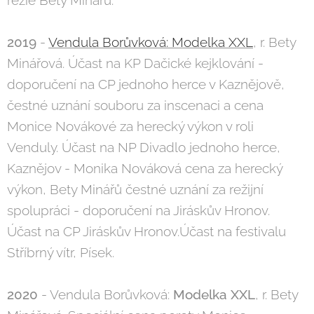
2019
-
Vendula Borůvková: Modelka XXL
, r. Bety
Minářová. Účast na KP Dačické kejklování -
doporučení na CP jednoho herce v Kaznějově,
čestné uznání souboru za inscenaci a cena
Monice Novákové za herecký výkon v roli
Venduly. Účast na NP Divadlo jednoho herce,
Kaznějov - Monika Nováková cena za herecký
výkon, Bety Minářů čestné uznání za režijní
spolupráci - doporučení na Jiráskův Hronov.
Účast na CP Jiráskův Hronov.Účast na festivalu
Stříbrný vítr, Písek.
2020
- Vendula Borůvková:
Modelka XXL
, r. Bety