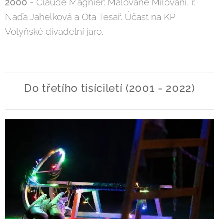
2000
- Claude Magnier: Malované Milování, r.
Naďa Jahelková a Ota Tesař. Účast na KP
Volyňské divadelní jaro.
Do třetího tisíciletí (2001 - 2022)