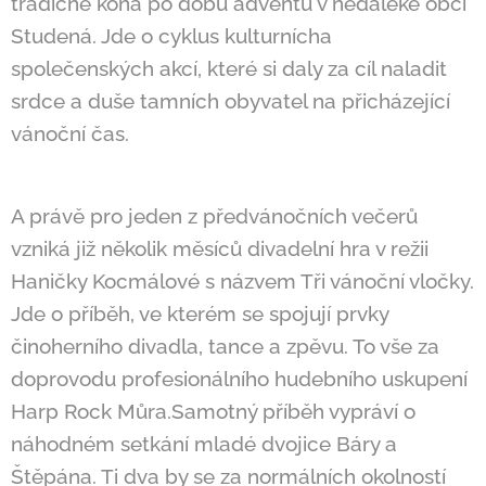
tradičně koná po dobu adventu v nedaleké obci
Studená. Jde o cyklus kulturních
a
společenských akcí, které si daly za cíl naladit
srdce a duše tamních obyvatel na přicházející
vánoční čas.
A právě pro jeden z předvánočních večerů
vzniká již několik měsíců divadelní hra v režii
Haničky Kocmálové s názvem Tři vánoční vločky.
Jde o příběh, ve kterém se spojují prvky
činoherního divadla, tance a zpěvu. To vše za
doprovodu profesionálního hudebního uskupení
Harp Rock Můra.Samotný příběh vypráví o
náhodném setkání mladé dvojice Báry a
Štěpána. Ti dva by se za normálních okolností