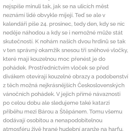
nejspíše minuli tak, jak se na ulicích měst
neznámí lidé obvykle míjejí. Teď se ale v
kalendáři píše 24. prosinec, tedy den, kdy se nic
neděje náhodou a kdy se i nemožné může stát
skutečností. K nohám našich dvou hrdinů se tak
v ten správný okamžik snesou tři sněhové vločky,
které mají kouzelnou moc přenést je do
pohádek. Prostřednictvím vloček se před
divákem otevírají kouzelné obrazy a podobenství
z těch možná nejkrásnějších Československých
vánočních pohádek. V jejich přímé návaznosti
po celou dobu ale sledujeme také katarzi
příběhu mezi Bárou a Štěpánem. Tomu všemu
dodávají osobitou a nenapodobitelnou
atmosféru živě hrané hudební aranže na harfu,