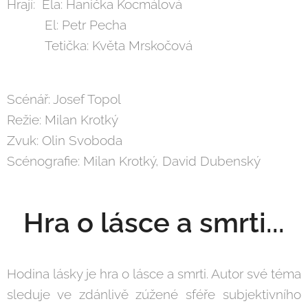
Hrají: Ela: Hanička Kocmálová
El: Petr Pecha
Tetička: Květa Mrskočová
Scénář: Josef Topol
Režie: Milan Krotký
Zvuk: Olin Svoboda
Scénografie: Milan Krotký, David Dubenský
Hra o lásce a smrti...
Hodina lásky je hra o lásce a smrti. Autor své téma
sleduje ve zdánlivě zúžené sféře subjektivního