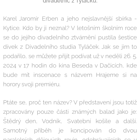
divadelnic z Tyláčku.
Karel Jaromír Erben a jeho nejslavnější sbírka -
Kytice. Kdo by ji neznal? V letošním školním roce
se do jejího divadelního ztvárnění pustila šestice
dívek z Divadelního studia Tyláček. Jak se jim to
podařilo, se můžete přijít podívat už v neděli 26. 5.
2024 v 17 hodin do kina Beseda v Dačicích, kde
bude mít inscenace s názvem Hrajeme si na
horory svoji premiéru.
Ptáte se, proč ten název? V představení jsou totiž
zpracovány pouze části známých balad jako je:
Štědrý den, Vodník, Svatební košile a další.
Samotný příběh je koncipován do dvou
paralelních dějových rovin, odehrávajících se v