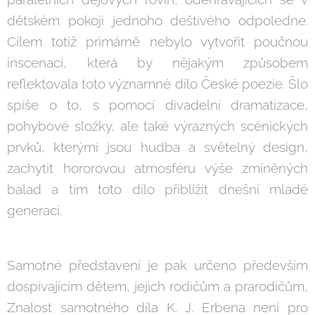
dětském pokoji jednoho deštivého odpoledne.
Cílem totiž primárně nebylo vytvořit poučnou
inscenaci, která by nějakým způsobem
reflektovala toto významné dílo České poezie. Šlo
spíše o to, s pomocí divadelní dramatizace,
pohybové složky, ale také výrazných scénických
prvků, kterými jsou hudba a světelný design,
zachytit hororovou atmosféru výše zmíněných
balad a tím toto dílo přiblížit dnešní mladé
generaci.
Samotné představení je pak určeno především
dospívajícím dětem, jejich rodičům a prarodičům,
Znalost samotného díla K. J. Erbena není pro