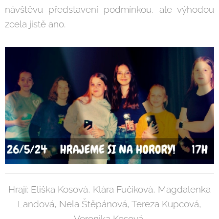
návštěvu představení podmínkou, ale výhodou
zcela jistě ano.
Hrají: Eliška Kosová, Klára Fučíková, Magdalenka
Landová, Nela Štěpánová, Tereza Kupcová,
Veronika Kosová