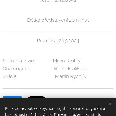
Délka představení 20 minut
Premiéra: 26.5.2024
Scénář a režie: Milan Krotký
Choreografie: Jiřinka Frolíková
Světla: Martin Rychlík
Share
Používáme cookies, abychom zajistili správné fungování a
bezpečnost našich stránek. Tím vám můžeme zajistit tu